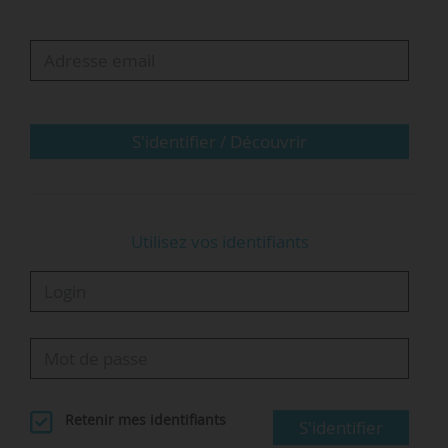
environnementaux », relève-t-il. « Nous avons
contribué par notre installation à faire passer
notre territoire d’une zone industrielle dégradée
à un campus végétalisé. »
« Nous allons continuer sur cette ligne :
S'identifier / Découvrir
conduire un grand projet qui…
Utilisez vos identifiants
Retenir mes identifiants
S'identifier