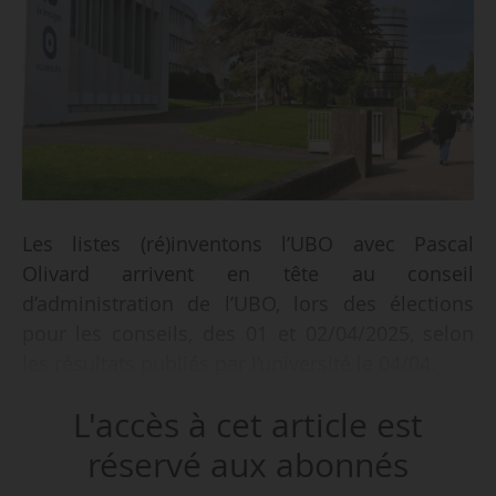
Les listes (ré)inventons l’UBO avec Pascal
Olivard arrivent en tête au conseil
d’administration de l’UBO, lors des élections
pour les conseils, des 01 et 02/04/2025, selon
les résultats publiés par l’université le 04/04.
L'accès à cet article est
Elles obtiennent 13 sièges sur 16 dans les
collèges A et B des enseignants-chercheurs,
réservé aux abonnés
dont les huit du collège A où elle était la seule