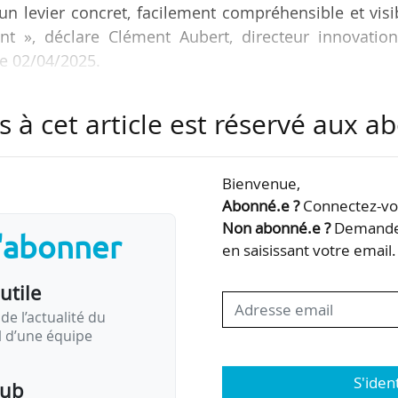
 un levier concret, facilement compréhensible et visi
nt », déclare Clément Aubert, directeur innovation
le 02/04/2025.
ection, créée en janvier 2025, dont il a pris la tête a
s à cet article est réservé aux 
rvice innovation et valorisation de l’organisme.
n, « l’IRD souhaitait renforcer sa visibilité - en inte
Bienvenue,
ussi au sein des écosystèmes : qu’il s’agisse des s
Abonné.e ?
Connectez-vou
Non abonné.e ?
Demandez
s'abonner
en saisissant votre email.
utile
de l’actualité du
il d’une équipe
S'iden
pub