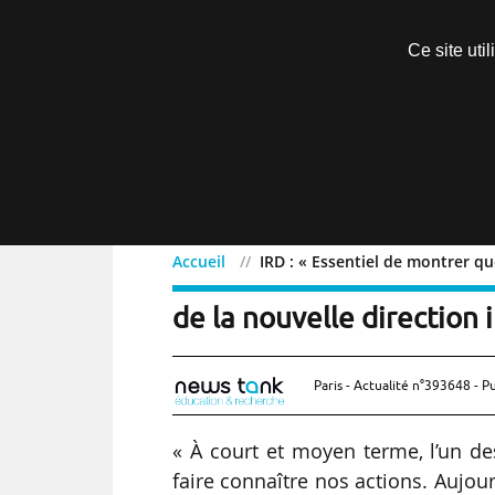
Découvrir sans engagement
Ce site uti
Menu
Accueil
IRD : « Essentiel de montrer que
IRD : « Essentiel de montr
de la nouvelle direction
Paris - Actualité n°393648 - P
« À court et moyen terme, l’un des o
faire connaître nos actions. Aujour