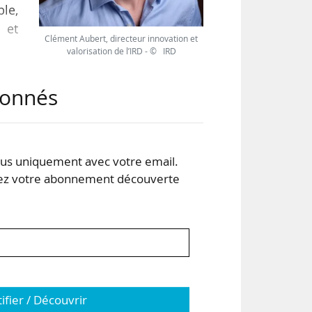
ble,
 et
Clément Aubert, directeur innovation et
valorisation de l’IRD - © IRD
près
abonnés
rne,
ites
s uniquement avec votre email.
 votre abonnement découverte
tifier / Découvrir