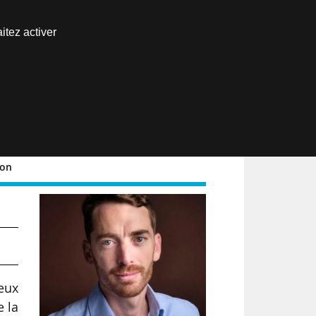
Nous joindre
itez activer
Espace abonné
EN
ion
ieux
e la