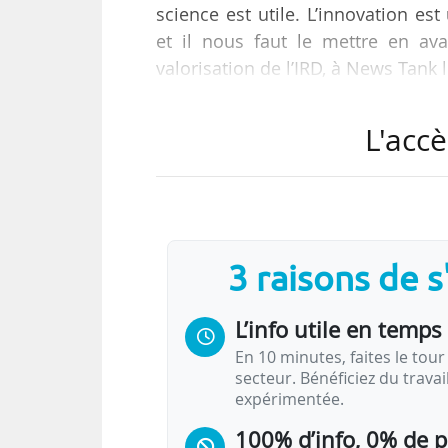
science est utile. L’innovation est
et il nous faut le mettre en ava
valorisation de l’IRD, à News Tank 
Il revient sur les enjeux de sa dir
L'accè
avoir piloté pendant deux ans le se
À travers cette nouvelle organisatio
auprès de nos partenaires, mais a
universitaires…
3 raisons de 
L’info utile en temps 
En 10 minutes, faites le tour 
secteur. Bénéficiez du trava
expérimentée.
100% d’info, 0% de 