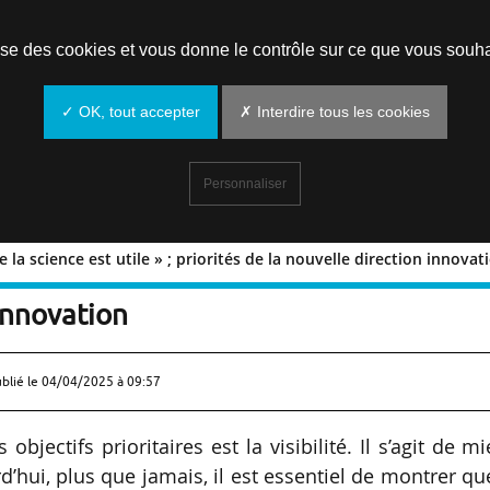
Prendre un rendez-vous
lise des cookies et vous donne le contrôle sur ce que vous souha
✓ OK, tout accepter
✗ Interdire tous les cookies
Personnaliser
 la science est utile » ; priorités de la nouvelle direction innovat
er que la science est utile » ; priorités
 innovation
ublié le
04/04/2025 à 09:57
bjectifs prioritaires est la visibilité. Il s’agit de m
d’hui, plus que jamais, il est essentiel de montrer qu