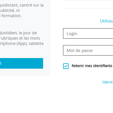
idistant, centré sur la
ublicité, ni
i formation.
Utilise
uotidien, le jour de
rubriques et les mots
artphone (App), tablette
R
Retenir mes identifiants
Ident