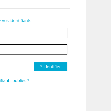
z vos identifiants
S'identifier
ifiants oubliés ?