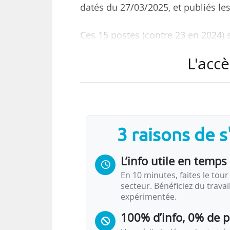
datés du 27/03/2025, et publiés les
Ces 15 postes (contre 23 en 2024) 
• Six postes d’ingénieurs d’étude (-
L'accè
• Quatre postes d’assistants ingénie
• Quatre postes d’ingénieurs de rec
• Un poste de technicien de la rech
La date d’ouverture des inscrip
3 raisons de 
inscriptions est fixée au 12/05/202
L’évolution des postes en con
L’info utile en temps 
En 10 minutes, faites le tour 
secteur. Bénéficiez du trava
Recrutement des chercheurs et IT :
expérimentée.
2018)
100% d’info, 0% de 