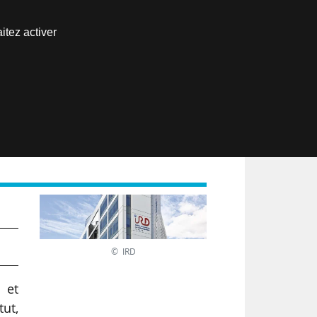
Nous joindre
itez activer
Espace abonné
EN
© IRD
 et
tut,