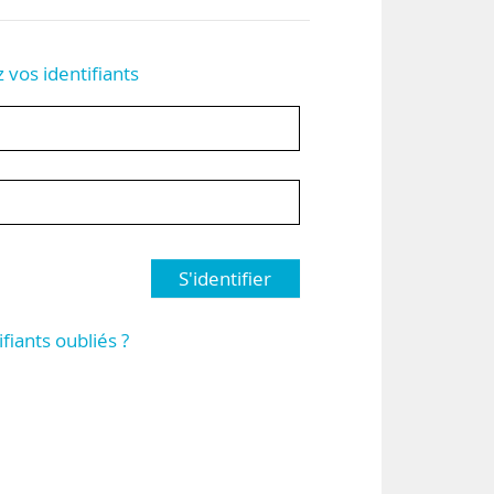
z vos identifiants
S'identifier
ifiants oubliés ?