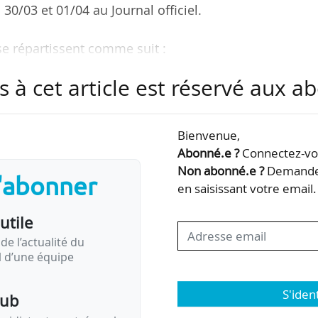
 30/03 et 01/04 au Journal officiel.
se répartissent comme suit :
4 par rapport à 2024) ;
s à cet article est réservé aux 
urs (-2) ;
herche (-1) ;
erche (-1).
Bienvenue,
Abonné.e ?
Connectez-vou
tions est fixée au 01/04/2025. La date de clôture 
Non abonné.e ?
Demandez
s'abonner
5 à 17 heures.
en saisissant votre email.
cours internes à l’IRD
utile
de l’actualité du
il d’une équipe
 évolution des postes en concours externe à l’IRD (depui
S'iden
pub