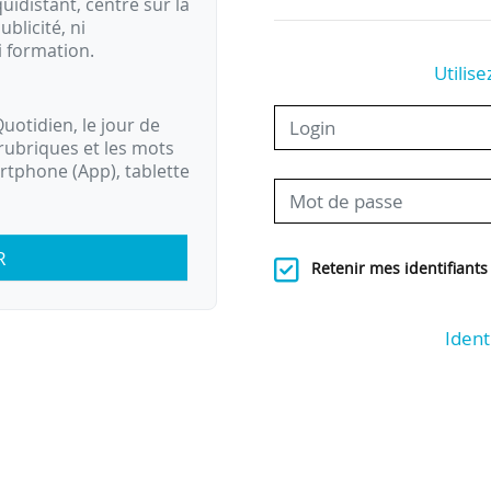
idistant, centré sur la
ublicité, ni
i formation.
Utilise
uotidien, le jour de
rubriques et les mots
artphone (App), tablette
R
Retenir mes identifiants
Ident