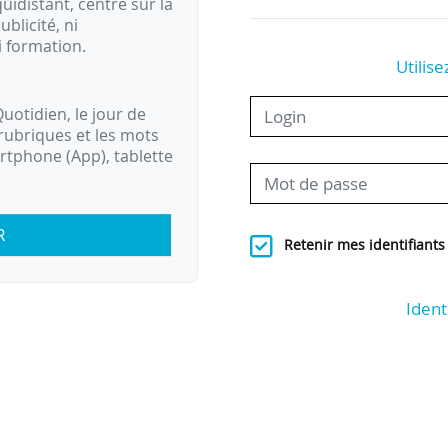
idistant, centré sur la
ublicité, ni
i formation.
Utilise
uotidien, le jour de
rubriques et les mots
artphone (App), tablette
R
Retenir mes identifiants
Ident