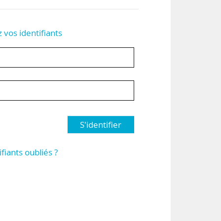
z vos identifiants
S'identifier
ifiants oubliés ?