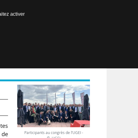
Nous joindre
itez activer
Espace abonné
EN
s
ntes
Participants au congrès de l’UGEI -
s de