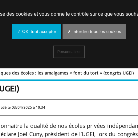
Prendre un rendez-vous
lise des cookies et vous donne le contrôle sur ce que vous souha
✓ OK, tout accepter
✗ Interdire tous les cookies
Personnaliser
ues des écoles : les amalgames « font du tort » (congrès UGEI)
conomiques des écoles : les amalgame
 UGEI)
blié le
03/04/2025 à 10:34
reconnaitre la qualité de nos écoles privées indépenda
éclare Joël Cuny, président de l’UGEI, lors du congrè