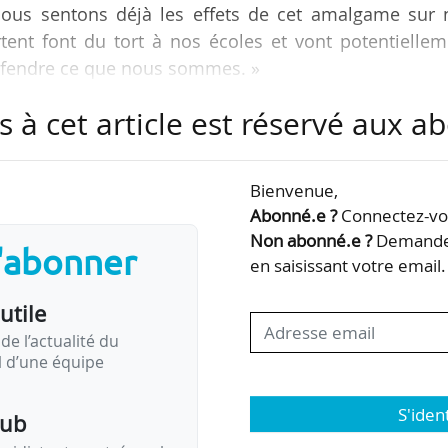
 Nous sentons déjà les effets de cet amalgame sur 
rtent font du tort à nos écoles et vont potentielle
 défendre ce que nous sommes. »
s à cet article est réservé aux 
uite à la parution de l’ouvrage de la journaliste Cl
 sur les dérives de l’enseignement supérieur priv
 enquête sur le groupe Galileo Global Education et
Bienvenue,
Abonné.e ?
Connectez-vou
Non abonné.e ?
Demandez
s'abonner
ructif, ouvert et engagé » entretenu avec la…
en saisissant votre email.
utile
de l’actualité du
il d’une équipe
S'iden
pub