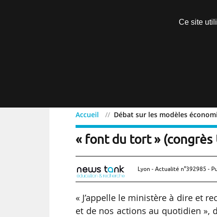
Découvrir sans engagement
Ce site uti
Menu
Accueil
Débat sur les modèles économiq
Débat sur les modèles é
« font du tort » (congrès
Lyon - Actualité n°392985 - Pu
« J’appelle le ministère à dire et 
et de nos actions au quotidien », d