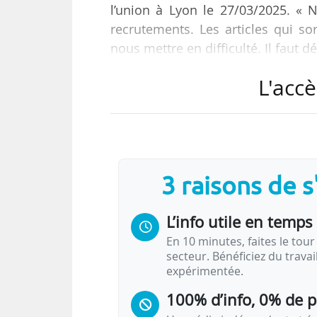
l’union à Lyon le 27/03/2025. «
recrutements. Les articles qui so
nous mettre en difficulté. Il faut
L'accè
Il fait référence aux réactions s
Marchal « Le Cube : révélations
(Flammarion), le 05/03/2025, qui
quête de rentabilité financière.
3 raisons de 
Joël Cuny salue le dialogue « const
L’info utile en temps 
En 10 minutes, faites le tour 
secteur. Bénéficiez du trava
expérimentée.
100% d’info, 0% de 