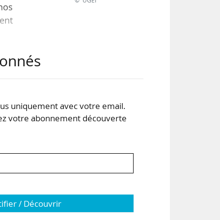
© UGEI
nos
ment
abonnés
aire
é »
 sa
s uniquement avec votre email.
 votre abonnement découverte
tifier / Découvrir