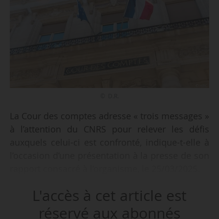
© D.R.
La Cour des comptes adresse « trois messages »
à l’attention du CNRS pour relever les défis
auxquels celui-ci est confronté, indique-t-elle à
l’occasion d’une présentation à la presse de son
rapport consacré à l’organisme, le 25/03/2025.
L'accès à cet article est
Ces trois messages portent sur le renforcement
de l’attractivité des métiers, une meilleure
réservé aux abonnés