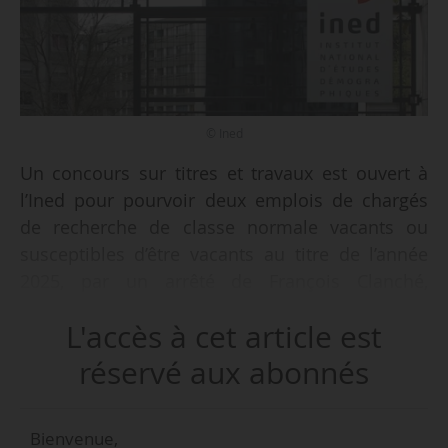
© Ined
Un concours sur titres et travaux est ouvert à
l’Ined pour pourvoir deux emplois de chargés
de recherche de classe normale vacants ou
susceptibles d’être vacants au titre de l’année
2025, par un arrêté de François Clanché,
directeur de l’institut, daté du 20/12/2024 et
L'accès à cet article est
publié au JO du 24/12/2024.
réservé aux abonnés
Les postes ouverts concernent deux chargés de
recherche de classe normale en démographie et
Bienvenue,
disciplines connexes.