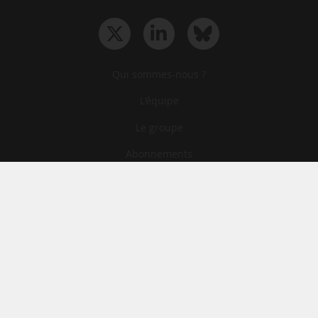
Qui sommes-nous ?
L‘équipe
Le groupe
Abonnements
Contact
Archives
CGA
Mentions légales
Confidentialité
Cookies