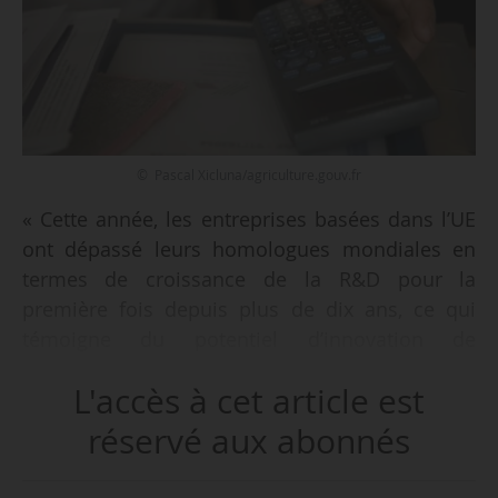
© Pascal Xicluna/agriculture.gouv.fr
« Cette année, les entreprises basées dans l’UE
ont dépassé leurs homologues mondiales en
termes de croissance de la R&D pour la
première fois depuis plus de dix ans, ce qui
témoigne du potentiel d’innovation de
l’Europe », écrit Ekaterina Zaharieva,
L'accès à cet article est
commissaire chargée des start-up, de la
recherche et de l’innovation, à propos des
réservé aux abonnés
résultats du tableau de bord de l’UE (Scoreboard
2024) sur les investissements en R&D