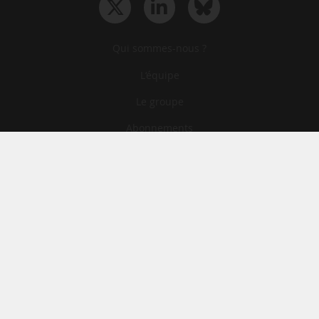
Qui sommes-nous ?
L‘équipe
Le groupe
Abonnements
Contact
Archives
CGA
Mentions légales
Confidentialité
Cookies