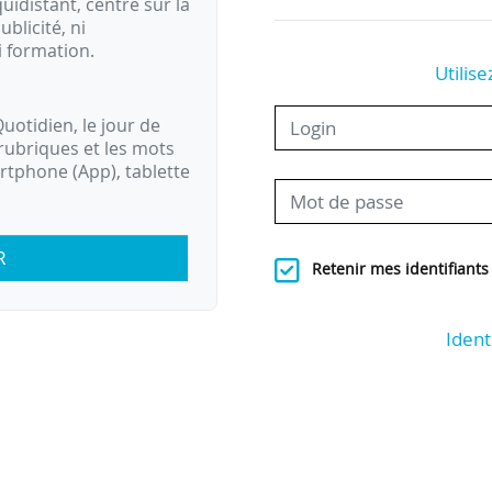
idistant, centré sur la
ublicité, ni
i formation.
Utilise
uotidien, le jour de
rubriques et les mots
artphone (App), tablette
R
Retenir mes identifiants
Ident