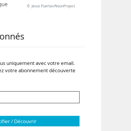
que
© Jesus Puertas/NounProject
urvu
abonnés
tait
icle
s uniquement avec votre email.
aine
 votre abonnement découverte
tifier / Découvrir