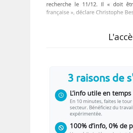
recherche le 11/12. Il « doit ê
française », déclare Christophe Bess
Créé en 2010 par un arrêté du MES
L'accè
d’une mission nationale. Son conseil
pas réuni depuis 2012.
« Les directions successives de l’
de l’arrêté qui décrit la mission 
3 raisons de 
des mathématiques. Il nous restait
L’info utile en temps 
En 10 minutes, faites le tour 
secteur. Bénéficiez du trava
expérimentée.
100% d’info, 0% de 