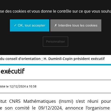
Prendre un rendez-vous
lise des cookies et vous donne le contrôle sur ce que vous souha
✓ OK, tout accepter
✗ Interdire tous les cookies
Personnaliser
u conseil d’orientation ; H. Duminil-Copin président exécutif
rise du conseil d’orientation ; H.
 exécutif
ublié le
12/12/2024 à 10:58
stitut CNRS Mathématiques (Insmi) s’est réuni pour
é de son comité le 09/12/2024, annonce l’organisme