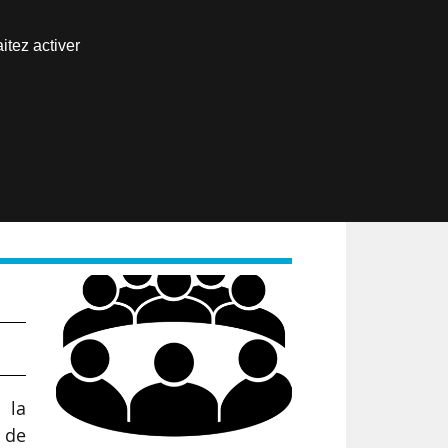
Nous joindre
itez activer
Espace abonné
EN
 la
 de