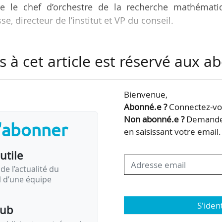
tre le chef d’orchestre de la recherche mathémati
e, directeur de l’institut et VP du conseil.
R, l’Insmi est l’un des trois instituts du CNRS po
s à cet article est réservé aux 
 d’orientation, prévu à l’article 4 de l’arrêté, ne s’é
Bienvenue,
Insmi ont principalement mis en œuvre le premier art
Abonné.e ?
Connectez-vou
nationale d’animation et de coordination dans le dom
Non abonné.e ?
Demandez
s'abonner
 les autres articles à mettre en œuvre »…
en saisissant votre email.
utile
de l’actualité du
il d’une équipe
S'iden
pub