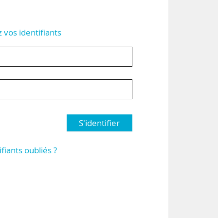
z vos identifiants
S'identifier
ifiants oubliés ?