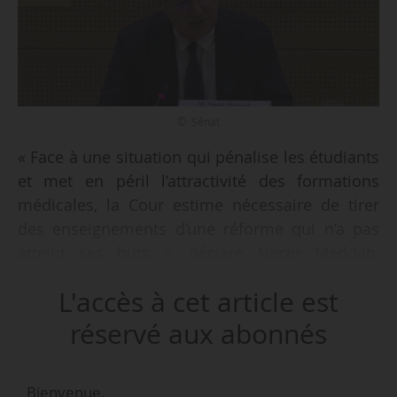
© Sénat
« Face à une situation qui pénalise les étudiants
et met en péril l’attractivité des formations
médicales, la Cour estime nécessaire de tirer
des enseignements d’une réforme qui n’a pas
atteint ses buts », déclare Nacer Meddah,
président de la troisième chambre de la Cour
L'accès à cet article est
des comptes, auditionné au Sénat le
11/12/2024, à l’occasion de la sortie le même
réservé aux abonnés
jour d’un rapport de la Cour sur la réforme de
l’accès aux études de santé.
Bienvenue,