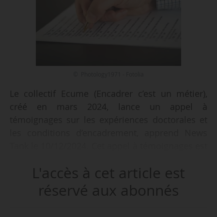
© Photology1971 - Fotolia
Le collectif Ecume (Encadrer c’est un métier),
créé en mars 2024, lance un appel à
témoignages sur les expériences doctorales et
les conditions d’encadrement, apprend News
Tank le 10/12/2024. Cet appel à témoignages est
ouvert jusqu’à la fin de l’année universitaire
L'accès à cet article est
2024-2025, indique le collectif à News Tank le
11/12.
réservé aux abonnés
Les témoignages sont ouverts aux doctorants et