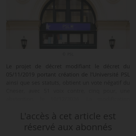
© PSL
Le projet de décret modifiant le décret du
05/11/2019 portant création de l’Université PSL
ainsi que ses statuts, obtient un vote négatif du
Cneser, avec 51 voix contre, cinq pour, une
abstention, le 10/12/2024. La modification
principale porte sur l’intégration de l’Ensad et de
L'accès à cet article est
l’Ensa de Paris-Malaquais, EPCA relevant du
ministère de la culture, comme établissements-
réservé aux abonnés
composantes de PSL.