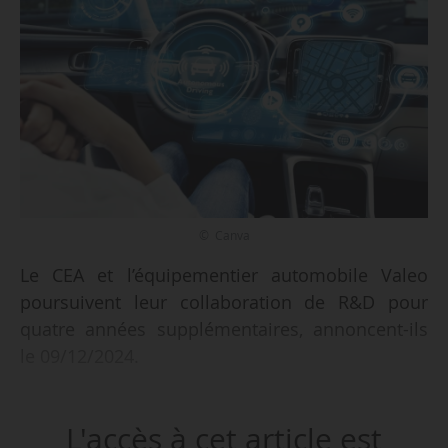
© Canva
Le CEA et l’équipementier automobile Valeo
poursuivent leur collaboration de R&D pour
quatre années supplémentaires, annoncent-ils
le 09/12/2024.
Engagés « depuis plus de dix ans » dans des
L'accès à cet article est
programmes communs, les deux partenaires