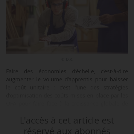
© D.R.
Faire des économies d’échelle, c’est-à-dire
augmenter le volume d’apprentis pour baisser
le coût unitaire : c’est l’une des stratégies
d’optimisation des coûts mises en place par les
OFA pour faire face à la croissance globale de
leurs charges depuis la réforme de la loi Avenir
L'accès à cet article est
professionnel de 2018, d’après une étude
publiée par France compétences le 02/12/2024.
réservé aux abonnés