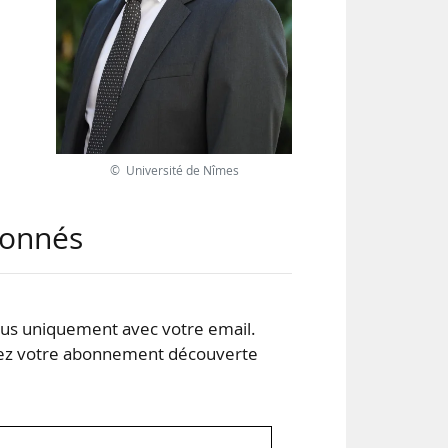
ent
seil
 et
© Université de Nîmes
ient
uel
abonnés
s uniquement avec votre email.
 votre abonnement découverte