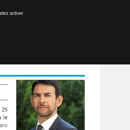
Nous joindre
itez activer
Espace abonné
EN
 25
a le
paru