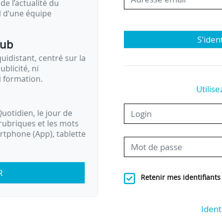
de l’actualité du
il d’une équipe
S'iden
pub
idistant, centré sur la
ublicité, ni
i formation.
Utilise
uotidien, le jour de
rubriques et les mots
artphone (App), tablette
R
Retenir mes identifiants
Ident