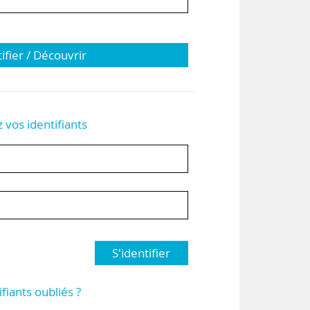
tifier / Découvrir
z vos identifiants
S'identifier
ifiants oubliés ?