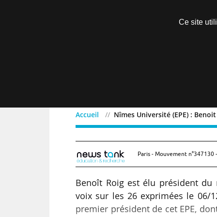
Découvrir sans engagement
Ce site uti
Menu
Accueil
Nîmes Université (EPE) : Benoit
Nîmes Université (EPE) :
Paris - Mouvement n°347130 -
Benoît Roig est élu président du
voix sur les 26 exprimées le 06/1
premier président de cet EPE, dont