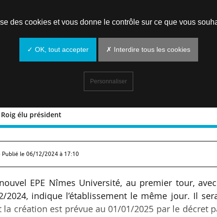
Prendre un rendez-vous
lise des cookies et vous donne le contrôle sur ce que vous souha
✓ OK, tout accepter
✗ Interdire tous les cookies
Personnaliser
 Roig élu président
 Benoit Roig élu président
 Publié le
06/12/2024 à 17:10
 nouvel EPE Nîmes Université, au premier tour, avec
2/2024, indique l’établissement le même jour. Il ser
 la création est prévue au 01/01/2025 par le décret 