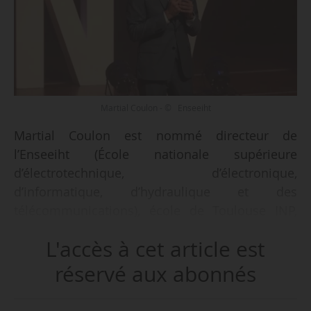
Martial Coulon - © Enseeiht
Martial Coulon est nommé directeur de
l’Enseeiht (École nationale supérieure
d’électrotechnique, d’électronique,
d’informatique, d’hydraulique et des
télécommunications), école de Toulouse INP,
par un arrêté du ministre de l’ESR du
L'accès à cet article est
18/11/2024, publié au Bulletin officiel du 05/12.
réservé aux abonnés
Il est nommé pour une durée de cinq ans, et
prendra ses fonctions au 01/01/2025. Martial