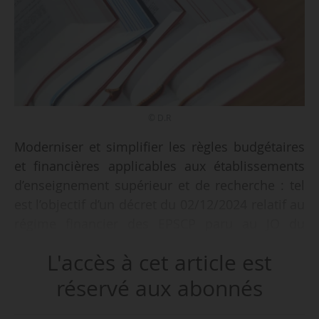
© D.R
Moderniser et simplifier les règles budgétaires
et financières applicables aux établissements
d’enseignement supérieur et de recherche : tel
est l’objectif d’un décret du 02/12/2024 relatif au
régime financier des EPSCP paru au JO du
04/12. Il entre en vigueur au 01/01/2025.
L'accès à cet article est
Selon la notice, le décret prévoit notamment, au
réservé aux abonnés
niveau du Code de l’éducation :