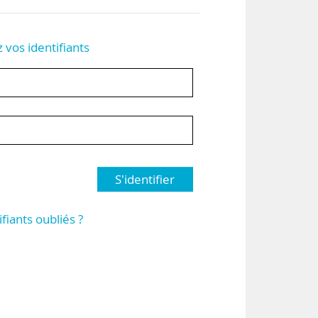
z vos identifiants
S'identifier
ifiants oubliés ?