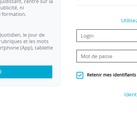
idistant, centré sur la
ublicité, ni
i formation.
Utilise
uotidien, le jour de
rubriques et les mots
artphone (App), tablette
R
Retenir mes identifiants
Ident