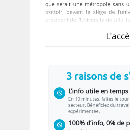
que serait une métropole sans u
trottoir, devant le siège de l’uni
président de l’Université de Lille, 
L'accè
Dans le cadre de la journée de mo
alerter sur leur situation budgétair
2025, elle va présenter un budget 
devrons prélever sur nos maigres r
3 raisons de 
L’info utile en temps 
En 10 minutes, faites le tour 
secteur. Bénéficiez du trava
expérimentée.
100% d’info, 0% de 