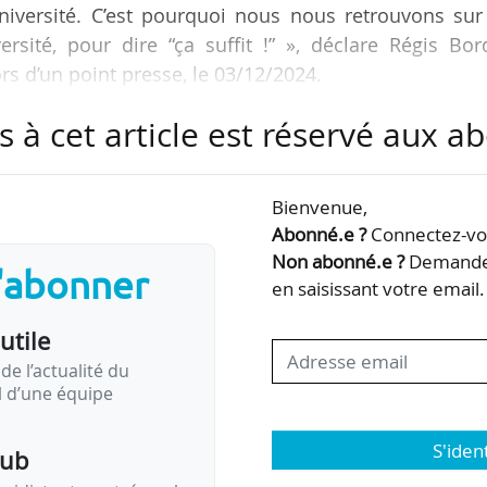
niversité. C’est pourquoi nous nous retrouvons sur
versité, pour dire “ça suffit !” », déclare Régis Bor
lors d’un point presse, le 03/12/2024.
s à cet article est réservé aux 
bilisation à l’appel des présidents d’université, 
e, l’université lilloise a choisi de fermer ses portes. 
en déficit de 25 M€ sur 700 M€ : « Cela signifie que 
Bienvenue,
éserves, et donc, fin 2025, nous ne serons plus à l’os
Abonné.e ?
Connectez-vou
Non abonné.e ?
Demandez
s'abonner
en saisissant votre email.
utile
de l’actualité du
il d’une équipe
S'iden
pub