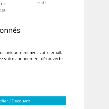
 un
de Lille -
det,
abonnés
pour
Pour
nous
…
s uniquement avec votre email.
 votre abonnement découverte
tifier / Découvrir