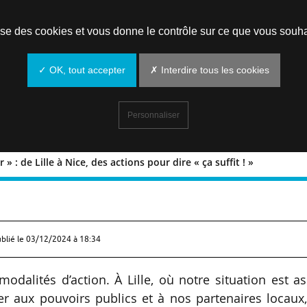
Prendre un rendez-vous
lise des cookies et vous donne le contrôle sur ce que vous souha
✓ OK, tout accepter
✗ Interdire tous les cookies
Personnaliser
» : de Lille à Nice, des actions pour dire « ça suffit ! »
danger » : de Lille à Nice, des actions
ublié le
03/12/2024 à 18:34
odalités d’action. À Lille, où notre situation est a
r aux pouvoirs publics et à nos partenaires locaux