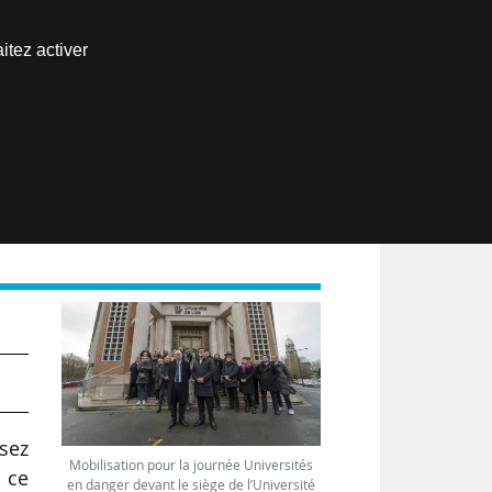
Nous joindre
itez activer
Espace abonné
EN
ssez
Mobilisation pour la journée Universités
, ce
en danger devant le siège de l’Université