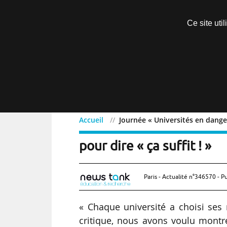
Découvrir sans engagement
Ce site uti
Menu
Accueil
Journée « Universités en danger 
Journée « Universités en 
pour dire « ça suffit ! »
Paris - Actualité n°346570 - P
« Chaque université a choisi ses m
critique, nous avons voulu montre