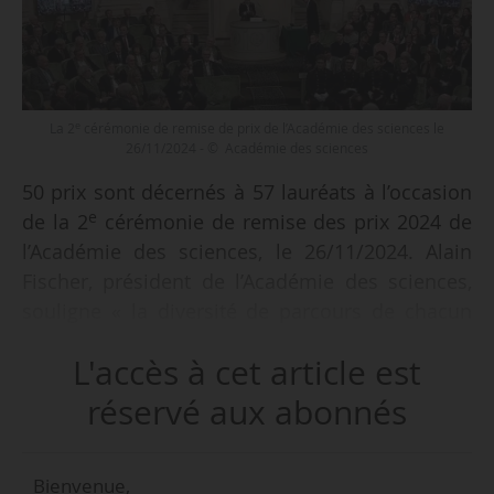
e
La 2
cérémonie de remise de prix de l’Académie des sciences le
26/11/2024 - © Académie des sciences
50 prix sont décernés à 57 lauréats à l’occasion
e
de la 2
cérémonie de remise des prix 2024 de
l’Académie des sciences, le 26/11/2024. Alain
Fischer, président de l’Académie des sciences,
souligne « la diversité de parcours de chacun
des lauréats, illustrant le fait que de
L'accès à cet article est
nombreuses voies mènent à la recherche
scientifique du meilleur niveau ».
réservé aux abonnés
« Plus d’un tiers des lauréats sont des lauréates,
Bienvenue,
soit une proportion un peu supérieure à la