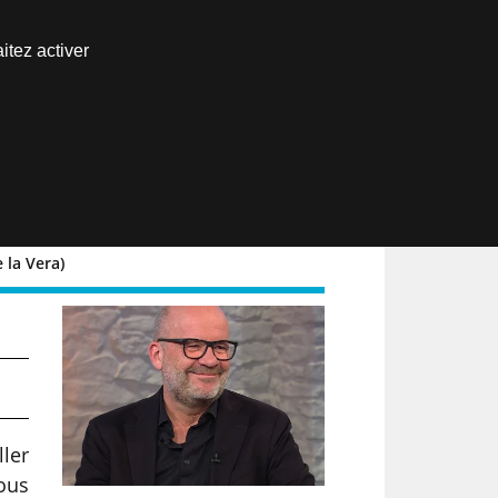
Nous joindre
itez activer
Espace abonné
EN
 la Vera)
ller
ous