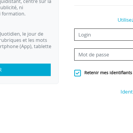
idistant, centré sur la
ublicité, ni
i formation.
Utilise
uotidien, le jour de
rubriques et les mots
artphone (App), tablette
R
Retenir mes identifiants
Ident