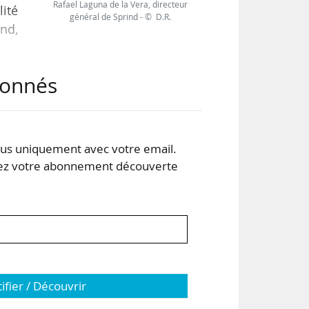
Rafael Laguna de la Vera, directeur
lité
général de Sprind - © D.R.
ind,
abonnés
tion
les
est
sé,
s uniquement avec votre email.
 votre abonnement découverte
tifier / Découvrir