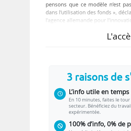
pensons que ce modèle n’est pas o
dans l’utilisation des fonds », déc
l’agence allemande pour l’innovati
L'accè
Initiée en 2019, l’agence, qui a f
avec « la concurrence comme pri
formats de compétition proposés
continue : « après chaque phase,
réduisons le…
3 raisons de 
L’info utile en temps 
En 10 minutes, faites le tour 
secteur. Bénéficiez du trava
expérimentée.
100% d’info, 0% de 