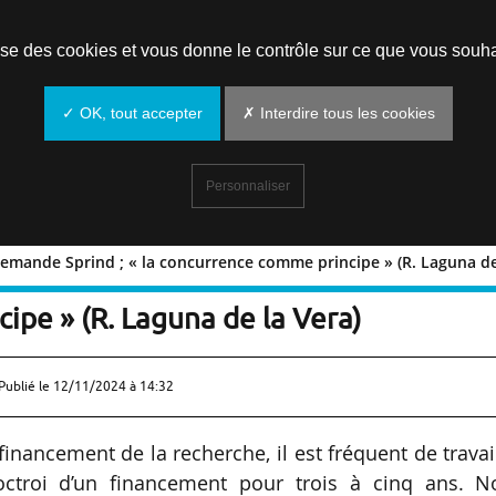
Prendre un rendez-vous
lise des cookies et vous donne le contrôle sur ce que vous souha
✓ OK, tout accepter
✗ Interdire tous les cookies
Personnaliser
llemande Sprind ; « la concurrence comme principe » (R. Laguna de
e l’agence allemande Sprind ; « la
pe » (R. Laguna de la Vera)
Publié le
12/11/2024 à 14:32
inancement de la recherche, il est fréquent de travai
octroi d’un financement pour trois à cinq ans. N