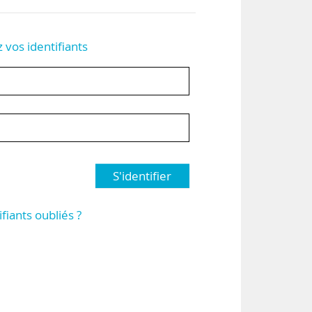
z vos identifiants
S'identifier
ifiants oubliés ?