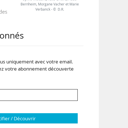
Bernheim, Morgane Vacher et Marie
Verbanck - © D.R.
des
abonnés
e de
ole
rche
s uniquement avec votre email.
 votre abonnement découverte
im,
eil
tifier / Découvrir