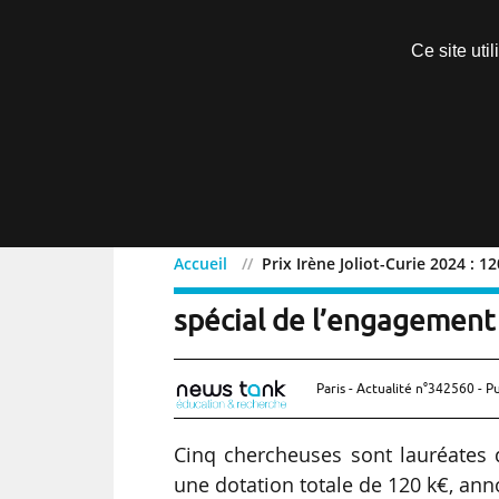
Découvrir sans engagement
Ce site uti
Menu
Accueil
Prix Irène Joliot-Curie 2024 : 
Prix Irène Joliot-Curie 20
spécial de l’engagement
Paris - Actualité n°342560 - P
Cinq chercheuses sont lauréates 
une dotation totale de 120 k€, an