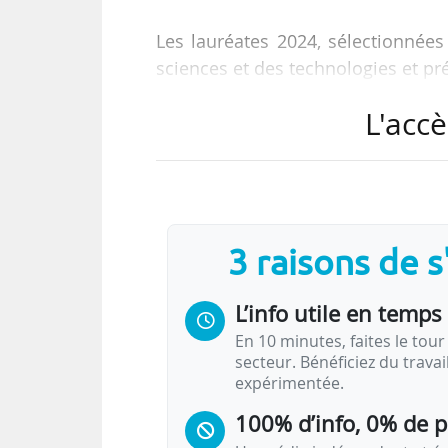
Les lauréates 2024, sélectionné
sciences et des technologies et pré
L'accè
• Prix de la « Femme scientifique
mathématiques appliquées au
Polytechnique ;
• Prix « Femme, recherche et entr
Inserm spécialisée en imagerie opt
3 raisons de 
• Prix « Jeune femme scientifi
chercheuse en microbiologie et e
L’info utile en temps 
présidentiel de la…
En 10 minutes, faites le tour 
secteur. Bénéficiez du trava
expérimentée.
100% d’info, 0% de 