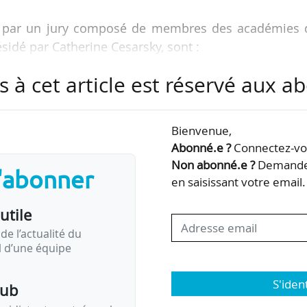
es par un jury composé de membres des académies 
sidé par Catherine Cesarsky, sont :
s à cet article est réservé aux 
 de l’année » (40 k€) : Sylvie Méléard, professeur
 Centre de mathématiques appliquées de l’Éc
Bienvenue,
eprise » (20 k€) : Kate Griève, directrice de reche
Abonné.e ?
Connectez-vou
ique ;
Non abonné.e ?
Demandez
s'abonner
que » (20 k€ pour chaque lauréate) : Aude Bernhe
en saisissant votre email.
n génétique à l’Institut Pasteur et membre du Cons
utile
de l’actualité du
il d’une équipe
S'iden
pub