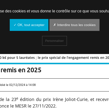
Prendre un rendez-vous
lise des cookies et vous donne le contrôle sur ce que vous souha
✓ OK, tout accepter
✗ Interdire tous les cookies
Personnaliser
120 k€ pour 5 lauréates ; le prix spécial de l’engagement remis en 2
24 : 120 k€ pour 5 lauréates ; le prix
 remis en 2025
ublié le
02/12/2024 à 14:08
e
de la 23
édition du prix Irène Joliot-Curie, et recev
nonce le MESR le 27/11/2022.