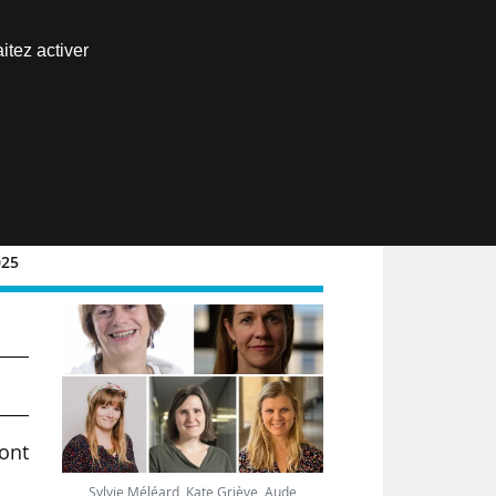
Nous joindre
itez activer
Espace abonné
EN
025
ront
Sylvie Méléard, Kate Griève, Aude