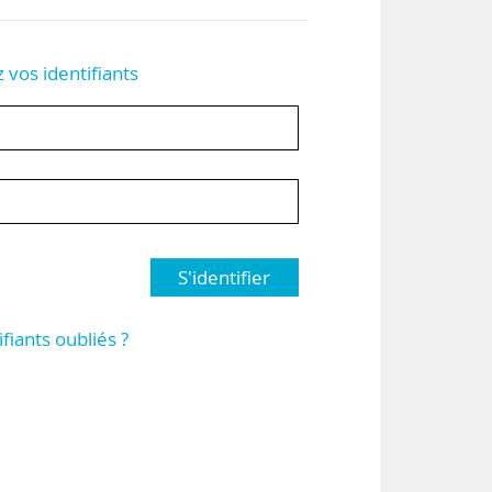
z vos identifiants
S'identifier
ifiants oubliés ?