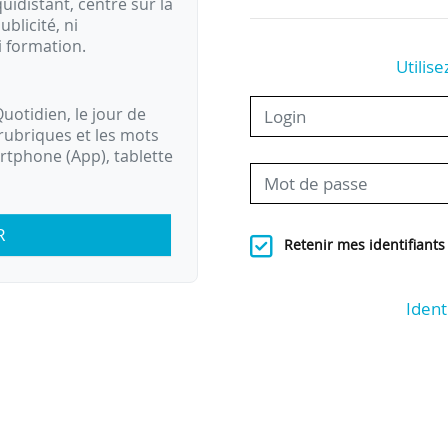
idistant, centré sur la
ublicité, ni
i formation.
Utilise
uotidien, le jour de
rubriques et les mots
artphone (App), tablette
R
Retenir mes identifiants
Ident