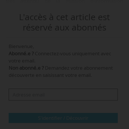
très attendu de la mission d’information
consacrée au supérieur privé lucratif, dans le
L'accès à cet article est
contexte d’une concertation menée par le MESR
sur la création d’un label qualité destiné à
réservé aux abonnés
mieux réguler l’offre du privé.
Bienvenue,
Les deux députées rapporteures de la mission
Abonné.e ?
Connectez-vous uniquement avec
ont formulé 22 propositions, insistant sur la
votre email.
nécessité d’un contrôle de nature pédagogique
Non abonné.e ?
Demandez votre abonnement
par le MESR, et de moyens renforcés pour lutter
découverte en saisissant votre email.
plus sévèrement et efficacement contre la
fraude et toutes les pratiques illégales.
Autre rapport sensible, celui consacré à
l’antisémitisme dans l’enseignement supérieur
de la commission éducation du Sénat. Réalisé
S'identifier / Découvrir
après une…