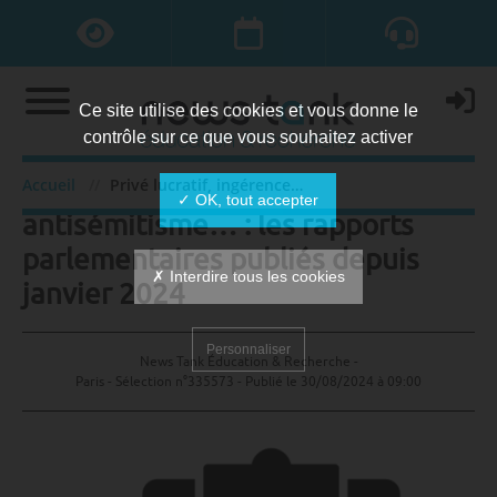
Ce site utilise des cookies et vous donne le
contrôle sur ce que vous souhaitez activer
Privé lucratif, ingérence,
Accueil
Privé lucratif, ingérence, antisémitisme… : les rapports parlementaires publiés depuis janvier 2024
✓ OK, tout accepter
antisémitisme… : les rapports
parlementaires publiés depuis
✗ Interdire tous les cookies
janvier 2024
Personnaliser
News Tank Éducation & Recherche -
Paris - Sélection n°335573 - Publié le
30/08/2024 à 09:00