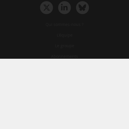
Qui sommes-nous ?
L‘équipe
Le groupe
Abonnements
Contact
Archives
CGA
Mentions légales
Confidentialité
Cookies