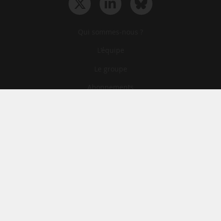
Qui sommes-nous ?
L‘équipe
Le groupe
Abonnements
Contact
Archives
CGA
Mentions légales
Confidentialité
Cookies