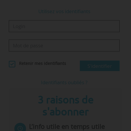
Rachida Dati, ministre de la culture, a initié
une mission
en
vue de doter son…
Utilisez vos identifiants
Retenir mes identifiants
S'identifier
Identifiants oubliés ?
3 raisons de
s'abonner
L’info utile en temps utile