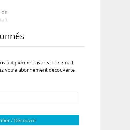
 de
tait
abonnés
 Il
M),
s uniquement avec votre email.
 votre abonnement découverte
 est
 la
tifier / Découvrir