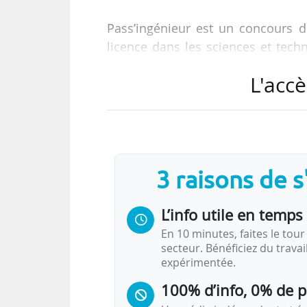
Pass’ingénieur est un concours d
licence dans les sciences et techn
d’intégrer en première année 65 éc
L'accè
Le concours rénové sera désorma
comportera quatre filières : m
physique (P), chimie (C).
3 raisons de 
La phase d’admissibilité (sur dos
modifiée.
L’info utile en temps 
Pour la première session du con
En 10 minutes, faites le tour 
secteur. Bénéficiez du trava
plupart au groupe ou à la banque
expérimentée.
100% d’info, 0% de 