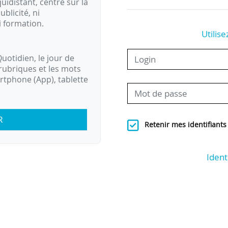
idistant, centré sur la
ublicité, ni
i formation.
Utilise
uotidien, le jour de
rubriques et les mots
artphone (App), tablette
R
Retenir mes identifiants
Ident