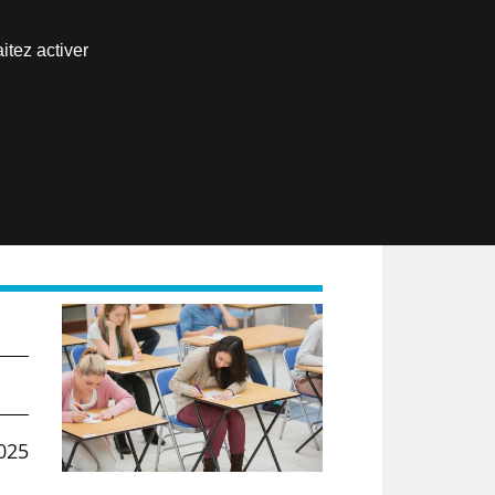
Nous joindre
itez activer
Espace abonné
EN
2025