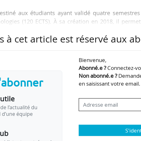
estiné aux étudiants ayant validé quatre semestres
ologies (120 ECTS). À sa création en 2018, il permet
oles ou réseaux d’écoles d’ingénieurs.
s à cet article est réservé aux 
is ouvert aux étudiants étrangers de niveau L2/L3.
athématiques-informatique (MI), mathématiques (
Bienvenue,
Abonné.e ?
Connectez-vou
Non abonné.e ?
Demandez
s'abonner
sier) n’évolue pas, mais la phase orale d’admission
en saisissant votre email.
utile
cours rénové, en 2025, 47 écoles appartenant pour
de l’actualité du
il d’une équipe
 CCINP…
S'iden
pub