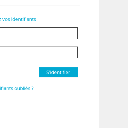
z vos identifiants
S'identifier
ifiants oubliés ?