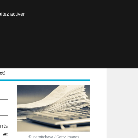
Nous joindre
itez activer
Espace abonné
EN
et)
nts
 et
© patpitchaya / Getty Images