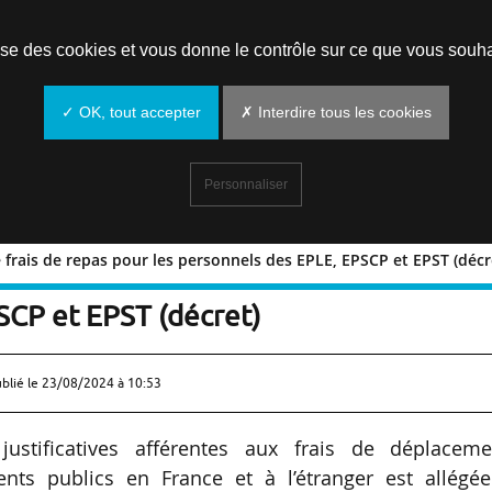
Prendre un rendez-vous
lise des cookies et vous donne le contrôle sur ce que vous souha
✓ OK, tout accepter
✗ Interdire tous les cookies
Personnaliser
e frais de repas pour les personnels des EPLE, EPSCP et EPST (décr
tifs de frais de repas pour les
SCP et EPST (décret)
ublié le
23/08/2024 à 10:53
stificatives afférentes aux frais de déplaceme
nts publics en France et à l’étranger est allégée