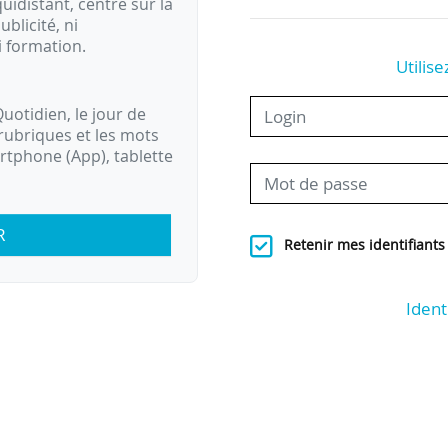
idistant, centré sur la
ublicité, ni
i formation.
Utilise
uotidien, le jour de
rubriques et les mots
artphone (App), tablette
R
Retenir mes identifiants
Ident