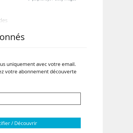
 des
ique
abonnés
vées
 Un
s uniquement avec votre email.
ves
 votre abonnement découverte
tifier / Découvrir