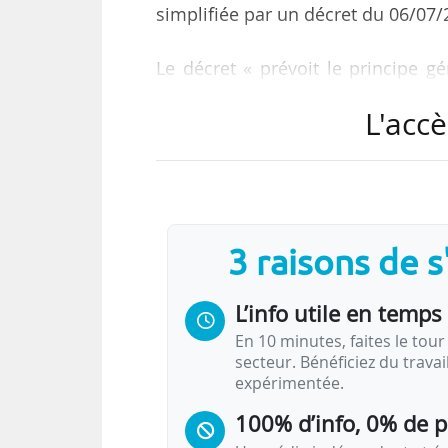
simplifiée par un décret du 06/07/2
Le décret « prévoit le principe g
frais de repas, sauf dérogations 
L'accè
sa notice.
Par ailleurs, les pièces justific
par l’agent pendant un an et tra
arrêté ministériel peut prévoir
3 raisons de 
d’hébergement pour les missions à 
L’info utile en temps 
Cela fait partie des mesures annon
En 10 minutes, faites le tour 
secteur. Bénéficiez du trava
expérimentée.
100% d’info, 0% de 