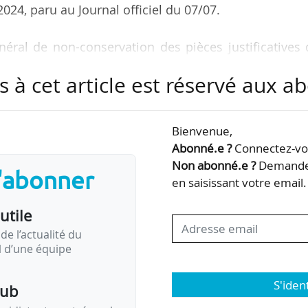
024, paru au Journal officiel du 07/07.
énéral de non-conservation des pièces justificatives
éventuellement prévues par arrêté ministériel », ind
s à cet article est réservé aux 
atives d’hébergement doivent désormais « être conser
Bienvenue,
nsmises à l’ordonnateur en cas de demande expresse.
Abonné.e ?
Connectez-vou
 l’absence de conservation des pièces justificati
Non abonné.e ?
Demandez
s'abonner
l’étranger ».
en saisissant votre email.
utile
cées par Gabriel Attal…
de l’actualité du
il d’une équipe
S'iden
pub