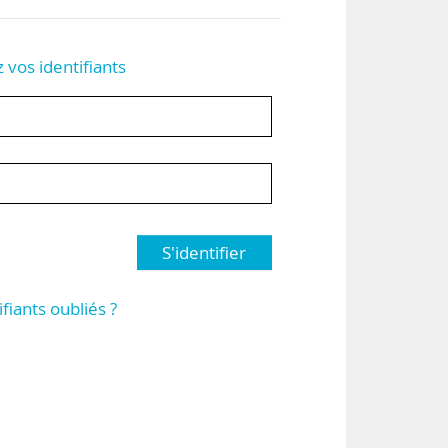
z vos identifiants
S'identifier
ifiants oubliés ?