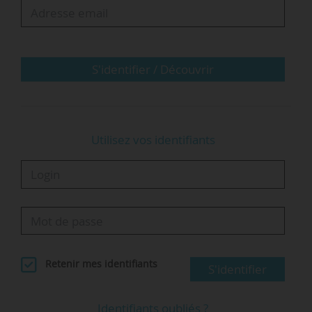
Jérôme Gazzano a été élève de l’ÉNA (devenue
INSP) entre 2014 et 2015. Il commence sa
carrière à l’Inspection générale des finances
avant d’être nommé conseiller spécial Brexit au
S'identifier / Découvrir
sein du secrétariat général des affaires
européennes, en…
Utilisez vos identifiants
Retenir mes identifiants
S'identifier
Identifiants oubliés ?