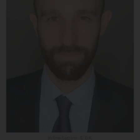
Jérôme Gazzano - © D.R.