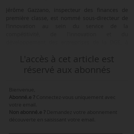
Jérôme Gazzano, inspecteur des finances de
première classe, est nommé sous-directeur de
l’innovation au sein du service de la
compétitivité, de l’innovation et du
développement des entreprises de la DGE, à
l’administration centrale du ministère de
L'accès à cet article est
l’économie, des finances et de la souveraineté
industrielle et numérique, à compter du
réservé aux abonnés
01/09/2024, selon un arrêté en date du 19/08,
paru au Journal officiel du 21/08.
Bienvenue,
Abonné.e ?
Connectez-vous uniquement avec
Il occupera ces fonctions pour une durée de
votre email.
trois ans, avec une période probatoire de six
Non abonné.e ?
Demandez votre abonnement
mois.
découverte en saisissant votre email.
Titulaire d’un master en histoire de l’EHESS,