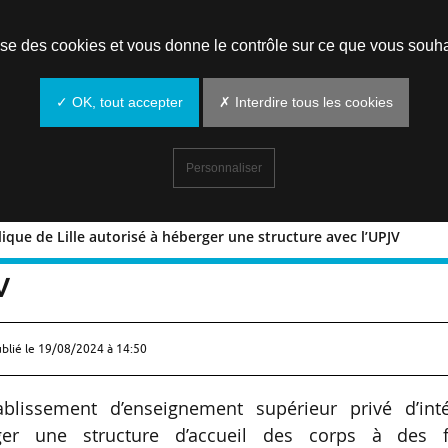
Prendre un rendez-vous
lise des cookies et vous donne le contrôle sur ce que vous souha
✓ OK, tout accepter
✗ Interdire tous les cookies
Personnaliser
olique de Lille autorisé à héberger une structure avec l’UPJV
t catholique de Lille autorisé à héberge
V
ublié le
19/08/2024 à 14:50
établissement d’enseignement supérieur privé d’inté
ger une structure d’accueil des corps à des f