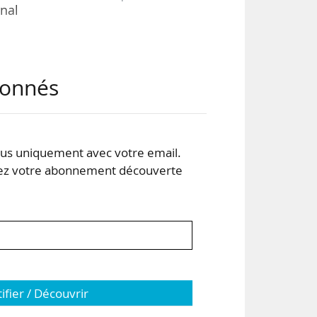
nal
fins
abonnés
ne,
ns,
.
s uniquement avec votre email.
 les
 votre abonnement découverte
tifier / Découvrir