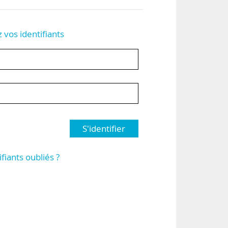
z vos identifiants
S'identifier
ifiants oubliés ?