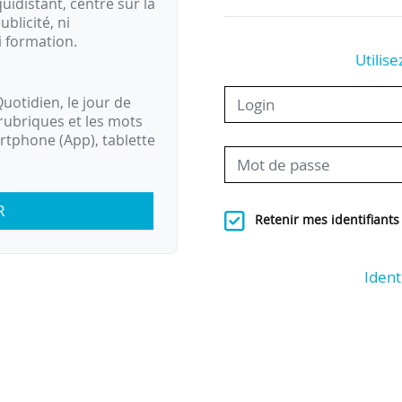
idistant, centré sur la
ublicité, ni
i formation.
Utilise
uotidien, le jour de
rubriques et les mots
artphone (App), tablette
R
Retenir mes identifiants
Ident