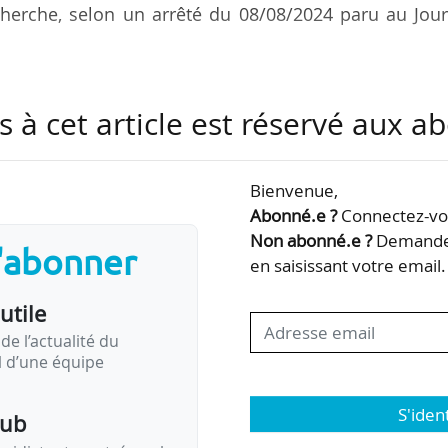
herche, selon un arrêté du 08/08/2024 paru au Jour
ionnement de la structure d’accueil des corps à des 
s à cet article est réservé aux 
echerche avec l’Université de Picardie Jules Ver
t de recherche autorisé dans les mêmes conditio
1261-1 du code de la santé publique », indique l’arrêté
Bienvenue,
Abonné.e ?
Connectez-vou
nvention de coopération et d’échanges conclue entre
Non abonné.e ?
Demandez
s'abonner
en saisissant votre email.
utile
e fonctionnement des structures…
de l’actualité du
il d’une équipe
S'iden
pub