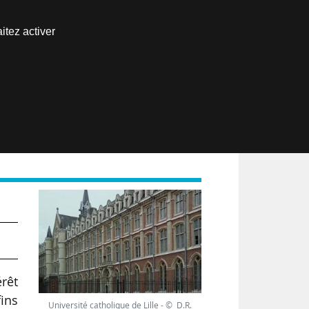
Nous joindre
itez activer
Espace abonné
EN
r
rêt
ins
Université catholique de Lille - © D.R.