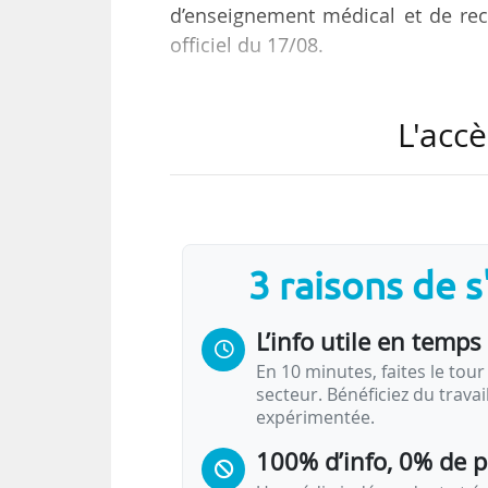
d’enseignement médical et de rec
officiel du 17/08.
L’établissement coordonne le fonct
L'accè
d’enseignement médical et de r
« établissement de formation e
conformément au II de l’article R. 
L’arrêté approuve également la co
3 raisons de 
deux établissements.
L’info utile en temps 
Les conditions d’autorisation et l
En 10 minutes, faites le tour 
secteur. Bénéficiez du trava
expérimentée.
100% d’info, 0% de 