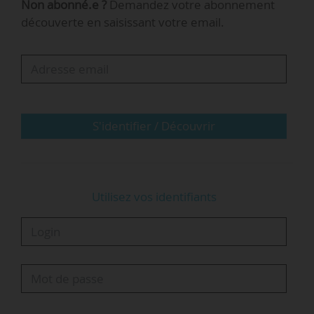
Non abonné.e ?
Demandez votre abonnement
mentionnés :
découverte en saisissant votre email.
• Représenter et coordonner la présence de la
France dans les instances et fora internationaux
et européens stratégiques et « y porter les
positions françaises en veillant à la définition de
messages concertés » ;
S'identifier / Découvrir
• Contribuer « au rapprochement entre les…
Utilisez vos identifiants