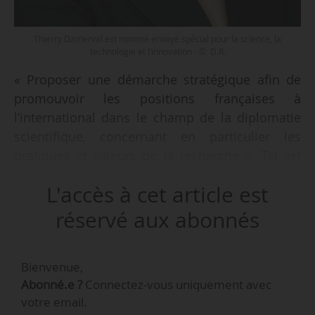
Thierry Damerval est nommé envoyé spécial pour la science, la
technologie et l’innovation - © D.R.
« Proposer une démarche stratégique afin de
promouvoir les positions françaises à
l’international dans le champ de la diplomatie
scientifique, concernant en particulier les
pratiques et valeurs de la recherche ». Tel est
l’un des quatre objectifs listés dans la lettre de
L'accès à cet article est
mission du Gouvernement adressée à Thierry
Damerval, futur envoyé spécial pour la science,
réservé aux abonnés
la technologie et l’innovation, en date du
05/08/2024 et que News Tank a pu consulter.
Bienvenue,
Abonné.e ?
Connectez-vous uniquement avec
Il est nommé à ce poste à compter du
votre email.
11/09/2024. Quatre autres objectifs sont