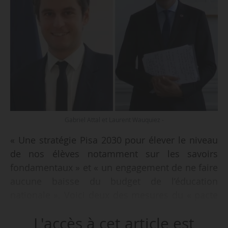
Gabriel Attal et Laurent Wauquiez -
« Une stratégie Pisa 2030 pour élever le niveau
de nos élèves notamment sur les savoirs
fondamentaux » et « un engagement de ne faire
aucune baisse du budget de l’éducation
nationale ». Voici deux des mesures du « pacte
d’action » présenté par Gabriel Attal, Premier
L'accès à cet article est
ministre démissionnaire et président du groupe