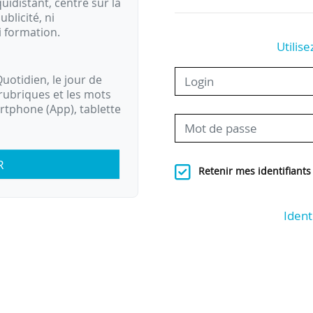
idistant, centré sur la
ublicité, ni
i formation.
Utilise
uotidien, le jour de
rubriques et les mots
artphone (App), tablette
R
Retenir mes identifiants
Ident