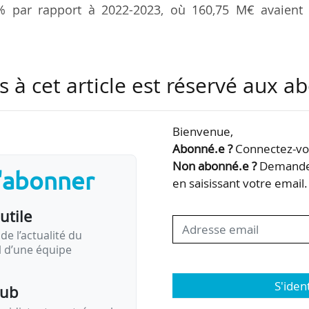
% par rapport à 2022-2023, où 160,75 M€ avaient 
iennent aux établissements d’enseignement supéri
s à cet article est réservé aux 
oit +5,63 %) et 25,47 M€ aux Crous (contre 24,11 M
 %).
Bienvenue,
élève à 29,26€, contre 27,39€ l’année précédente (+6,83
Abonné.e ?
Connectez-vou
ence initial, qui s’établit à 45€ ou 22€ par étudiant s
Non abonné.e ?
Demandez
s'abonner
eignement supérieur.
en saisissant votre email.
utile
 593 étudiants se sont ainsi acquittés de la…
de l’actualité du
il d’une équipe
S'iden
pub