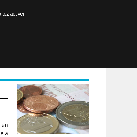
Nous joindre
itez activer
Espace abonné
EN
 M€
s en
ela