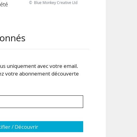
© Blue Monkey Creative Ltd
été
eur
abonnés
€ en
 %).
s uniquement avec votre email.
elon
 votre abonnement découverte
tifier / Découvrir