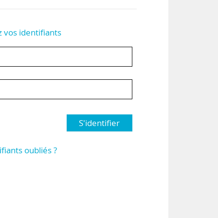
z vos identifiants
S'identifier
ifiants oubliés ?