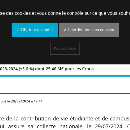
Prendre un rendez-vous
lise des cookies et vous donne le contrôle sur ce que vous souha
✓ OK, tout accepter
✗ Interdire tous les cookies
Personnaliser
2023-2024 (+5,6 %) dont 25,46 M€ pour les Crous
tés en 2023-2024 (+5,6 %) dont 25,46
ublié le
29/07/2024 à 17:44
tre de la contribution de vie étudiante et de campu
i assure sa collecte nationale, le 29/07/2024. C