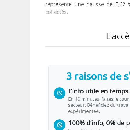
représente une hausse de 5,62 
collectés.
Sur cette somme, 144,32 M€ rev
L'accè
(contre 136,63 M€ en 2022-2023, s
2022-2023, soit une hausse de 5,64
La part variable par inscription s’
À cela s’ajoute le montant de référ
3 raisons de 
la nature de l’établissement d’ens
L’info utile en temps 
Au cours de l’année écoulée, 1 787
En 10 minutes, faites le tour 
secteur. Bénéficiez du trava
expérimentée.
100% d’info, 0% de 