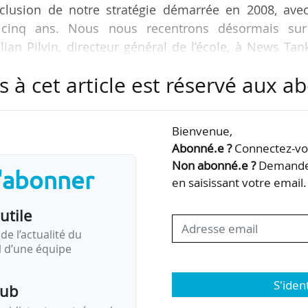
nclusion de notre stratégie démarrée en 2008, avec
cinq ans. Nous nous recentrons désormais sur
ian Pilvin, directeur général de l’école, à News Tan
s à cet article est réservé aux 
 à compter de 2025 est également prise « au regard
ent de l’évolution du marché depuis plusieurs anné
Bienvenue,
Sigem est désormais mission impossible. Nous som
Abonné.e ?
Connectez-vou
dans le cadre fixé », ajoute le DG.
Non abonné.e ?
Demandez
s'abonner
en saisissant votre email.
utile
de l’actualité du
il d’une équipe
S'iden
pub