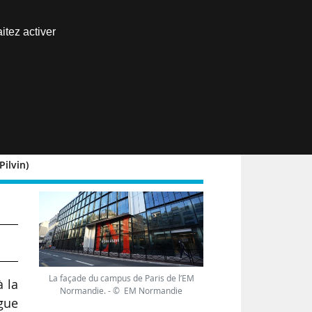
Nous joindre
itez activer
Espace abonné
EN
Pilvin)
La façade du campus de Paris de l’EM
à la
Normandie. - © EM Normandie
ngue