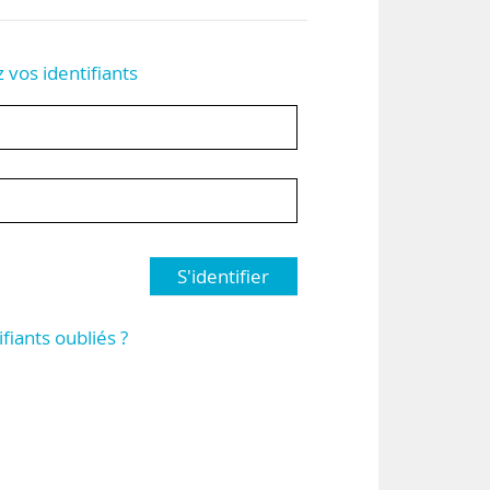
z vos identifiants
S'identifier
ifiants oubliés ?