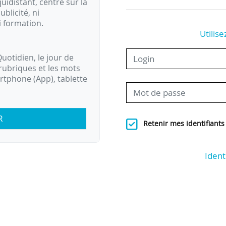
idistant, centré sur la
ublicité, ni
i formation.
Utilise
uotidien, le jour de
rubriques et les mots
artphone (App), tablette
R
Retenir mes identifiants
Ident