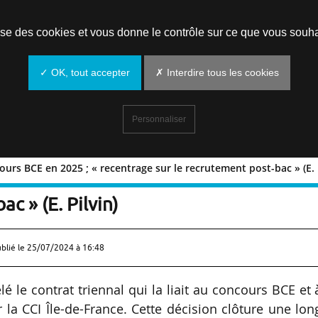
Prendre un rendez-vous
lise des cookies et vous donne le contrôle sur ce que vous souha
✓ OK, tout accepter
✗ Interdire tous les cookies
Personnaliser
urs BCE en 2025 ; « recentrage sur le recrutement post-bac » (E. 
u concours BCE en 2025 ; « recentrage
c » (E. Pilvin)
ublié le
25/07/2024 à 16:48
 le contrat triennal qui la liait au concours BCE et 
la CCI Île-de-France. Cette décision clôture une lo