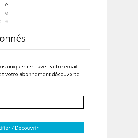
 le
 le
k le
abonnés
 du
es.
mes
s uniquement avec votre email.
 votre abonnement découverte
tifier / Découvrir