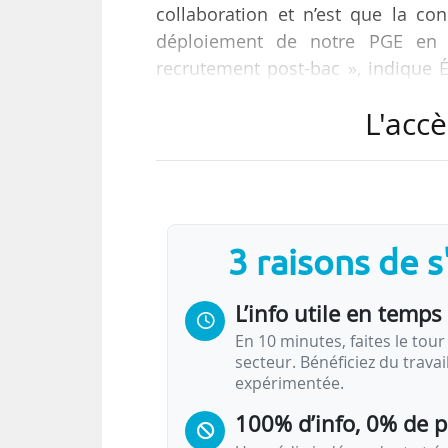
collaboration et n’est que la co
déploiement de notre PGE en 
recrutement post-bac », indique Él
25/07/2024.
L'accè
Cette décision de quitter la BCE
recrutement 2024, et plus largem
e
Exister au-delà de la 10
place au 
allés aussi loin que nous pouvions 
3 raisons de 
Au Sigem 2024, l’école a…
L’info utile en temps 
En 10 minutes, faites le tour 
secteur. Bénéficiez du trava
expérimentée.
100% d’info, 0% de 