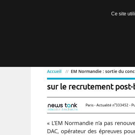
Découvrir sans engagement
Ce site uti
Menu
Accueil
EM Normandie : sortie du conco
EM Normandie : sortie d
sur le recrutement post-ba
Paris - Actualité n°333452 - P
« L’EM Normandie n’a pas renouvelé
DAC, opérateur des épreuves pour 