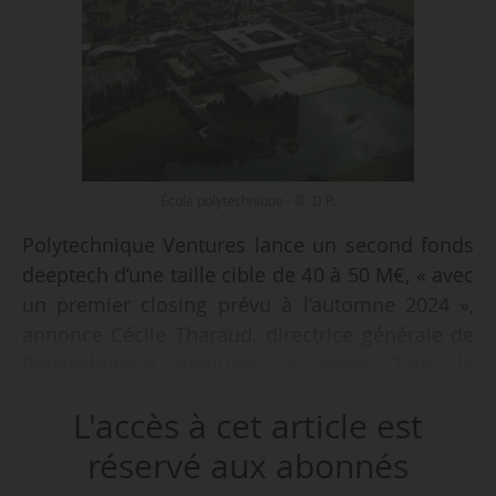
École polytechnique - © D.R.
Polytechnique Ventures lance un second fonds
deeptech d’une taille cible de 40 à 50 M€, « avec
un premier closing prévu à l’automne 2024 »,
annonce Cécile Tharaud, directrice générale de
Polytechnique Ventures, à News Tank le
24/07/2024.
L'accès à cet article est
Le premier fonds, lancé en décembre 2020, avait
réservé aux abonnés
levé 36 M€ auprès des alumni de l’École