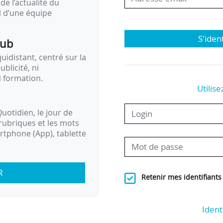
de l’actualité du
il d’une équipe
S'iden
pub
idistant, centré sur la
ublicité, ni
i formation.
Utilise
uotidien, le jour de
rubriques et les mots
artphone (App), tablette
R
Retenir mes identifiants
Ident