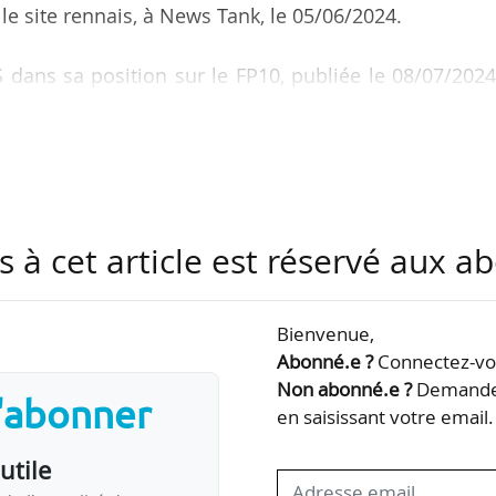
e site rennais, à News Tank, le 05/06/2024.
ans sa position sur le FP10, publiée le 08/07/2024
 News Tank.
de laboratoires sur le campus de Beaulieu, compren
IETR, Géosciences Rennes. Son poste s’inscrit dans
e projets européens sur toute la France qui était
s à cet article est réservé aux 
, pour aider les chercheurs au montage de ces proje
édiger des projets, mais ils…
Bienvenue,
Abonné.e ?
Connectez-vou
Non abonné.e ?
Demandez
s'abonner
en saisissant votre email.
utile