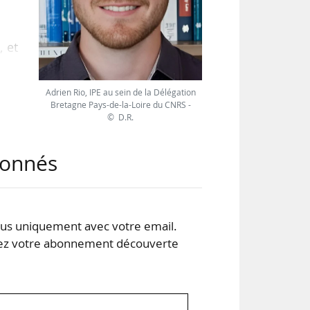
, et
Adrien Rio, IPE au sein de la Délégation
ant
Bretagne Pays-de-la-Loire du CNRS -
© D.R.
 le
 un
abonnés
ts.
s uniquement avec votre email.
 votre abonnement découverte