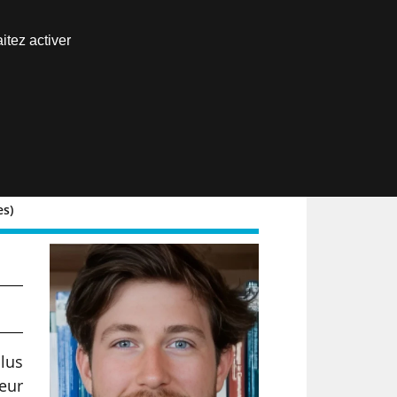
Nous joindre
itez activer
Espace abonné
EN
es)
lus
ieur