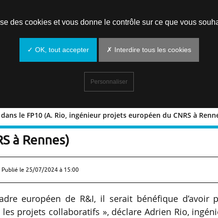
Prendre un rendez-vous
lise des cookies et vous donne le contrôle sur ce que vous souha
✓ OK, tout accepter
✗ Interdire tous les cookies
Personnaliser
» dans le FP10 (A. Rio, ingénieur projets européen du CNRS à Renn
erts » dans le FP10 (A. Rio, ingénieur
RS à Rennes)
 Publié le
25/07/2024 à 15:00
dre européen de R&I, il serait bénéfique d’avoir p
es projets collaboratifs », déclare Adrien Rio, ingén