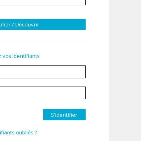
tifier / Découvrir
z vos identifiants
S'identifier
ifiants oubliés ?