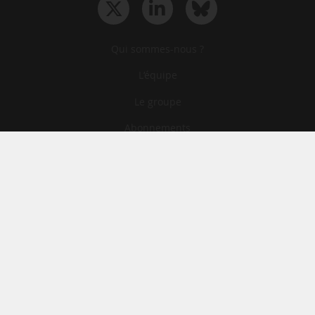
Qui sommes-nous ?
L‘équipe
Le groupe
Abonnements
Contact
Archives
CGA
Mentions légales
Confidentialité
Cookies