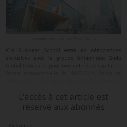
Le campus d’ICN BS à La Défense - © ICN
ICN Business School entre en négociations
exclusives avec le groupe britannique Gedu
Global Education pour une entrée au capital de
l’école, annonce-t-elle, le 19/07/2024. Selon les
informations de News Tank, Gedu injecterait
20 M€ et détiendrait donc 85 % du capital ; les
L'accès à cet article est
15 % restants resteraient sous statut associatif.
réservé aux abonnés
« À la suite des transactions partenariales
menées par le cabinet Headway Advisory, l’offre
Bienvenue,
de Gedu est apparue comme portant le projet