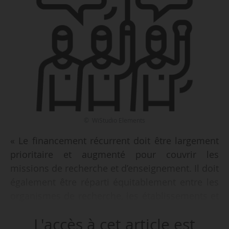
© WiStudio Elements
« Le financement récurrent doit être largement
prioritaire et augmenté pour couvrir les
missions de recherche et d’enseignement. Il doit
également être réparti équitablement entre les
organismes de recherche, les établissements et
au sein des établissements, entre
L'accès à cet article est
composantes », indiquent les syndicats ESR de