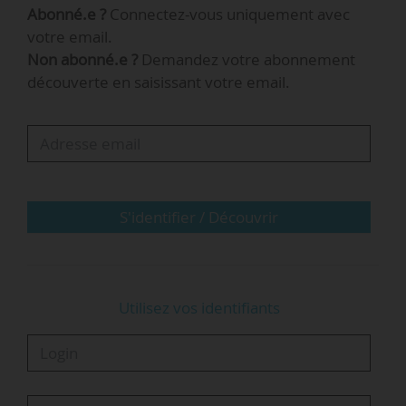
Abonné.e ?
Connectez-vous uniquement avec
Cet établissement comprend trois
votre email.
établissements-composantes conservant leur
Non abonné.e ?
Demandez votre abonnement
personnalité morale : l’Observatoire de la Côte
découverte en saisissant votre email.
d’Azur, la Villa Arson, et le Pôle national
supérieur de danse Rosella Hightower.
L’Université Côte d’Azur comprend également
cinq établissements associés : Skema BS, le
Conservatoire à rayonnement régional de Nice,
S'identifier / Découvrir
l’École supérieure de…
Utilisez vos identifiants