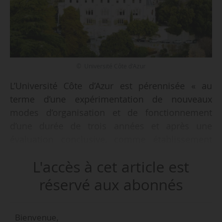
© Université Côte d'Azur
L’Université Côte d’Azur est pérennisée « au
terme d’une expérimentation de nouveaux
modes d’organisation et de fonctionnement
d’une durée de trois années et après une
évaluation conclusive, comme établissement
public à caractère scientifique, culturel et
L'accès à cet article est
professionnel constitué sous la forme d’un
grand établissement » au sens de l’article L. 717-
réservé aux abonnés
1 du code de l’éducation, indique un décret du
16/07/2024 paru au JO du 18/07/2024.
Bienvenue,