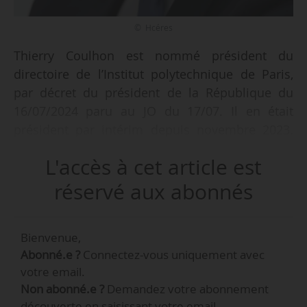
© Hcéres
Thierry Coulhon est nommé président du
directoire de l’Institut polytechnique de Paris,
par décret du président de la République du
16/07/2024 paru au JO du 17/07. Il en était
président par intérim depuis novembre 2023.
Cette nomination fait suite au décret relatif aux
L'accès à cet article est
statuts de l’établissement paru le 16/07 et qui
instaure notamment une nouvelle gouvernance.
réservé aux abonnés
Il crée en effet une présidence non exécutive, à
Bienvenue,
laquelle Philippe Varin, ancien P-DG de PSA
Abonné.e ?
Connectez-vous uniquement avec
(aujourd’hui Stellantis), doit être nommé, et une
votre email.
présidence du directoire, distincte de la
Non abonné.e ?
Demandez votre abonnement
direction de l’École polytechnique, à laquelle est
découverte en saisissant votre email.