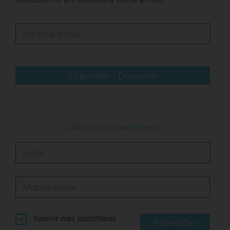
donc nommée Thierry Coulhon. Il avait été
chargé par Élisabeth Borne, alors Première
ministre, de préfigurer cette réforme.
Professeur des universités en mathématiques,
Thierry Coulhon a été président…
S'identifier / Découvrir
Utilisez vos identifiants
Retenir mes identifiants
S'identifier