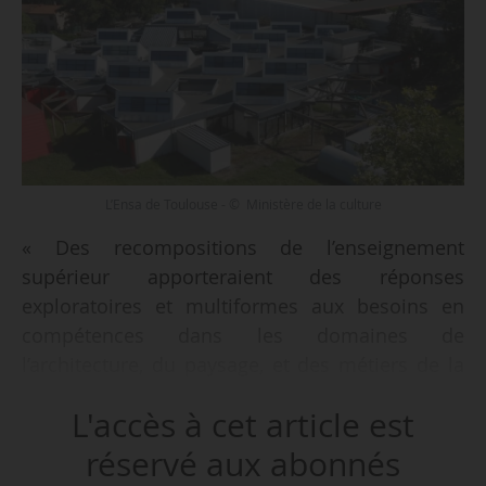
L’Ensa de Toulouse - © Ministère de la culture
« Des recompositions de l’enseignement
supérieur apporteraient des réponses
exploratoires et multiformes aux besoins en
compétences dans les domaines de
l’architecture, du paysage, et des métiers de la
maîtrise d’œuvre », écrit Christian-Lucien Martin,
L'accès à cet article est
le 17/07/2024. Il poursuit ses chroniques sur
l’enseignement supérieur culture avec un volet
réservé aux abonnés
sur la situation des Ensa (Écoles nationales