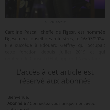
© Seb Lascoux
Caroline Pascal, cheffe de l’Igésr, est nommée
Dgesco en conseil des ministres, le 16/07/2024.
Elle succède à Édouard Geffray qui occupait
cette fonction depuis juillet 2019 et qui
réintègre le Conseil d’État, apprend News Tank.
L'accès à cet article est
L’intérim à la tête de l’Igésr devrait être confié à
Anne Szymczak.
réservé aux abonnés
Agrégée d’espagnol (1990), Caroline Pascale est
Bienvenue,
docteure en études romaines de Sorbonne
Abonné.e ?
Connectez-vous uniquement avec
Université (alors Paris 4 Sorbonne). Elle débute
votre email.