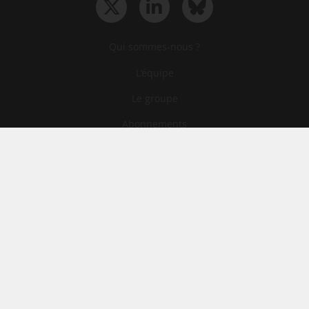
Qui sommes-nous ?
L‘équipe
Le groupe
Abonnements
Contact
Archives
CGA
Mentions légales
Confidentialité
Cookies