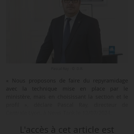
Pascal Ray - © D.R.
« Nous proposons de faire du repyramidage
avec la technique mise en place par le
ministère, mais en choisissant la section et le
profil », déclare Pascal Ray, directeur de
Centrale Lyon, à News Tank le 12/07/2024.
L'accès à cet article est
Il s’agit de l’une des pistes avancées par son