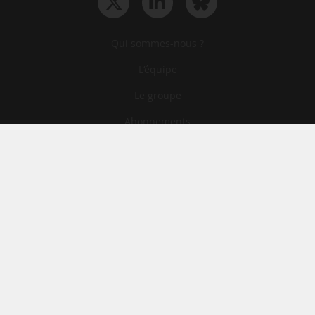
Qui sommes-nous ?
L‘équipe
Le groupe
Abonnements
Contact
Archives
CGA
Mentions légales
Confidentialité
Cookies