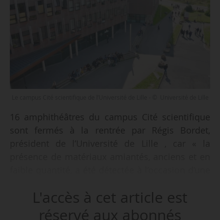
Le campus Cité scientifique de l’Université de Lille - © Université de Lille
16 amphithéâtres du campus Cité scientifique
sont fermés à la rentrée par Régis Bordet,
président de l’Université de Lille , car « la
présence de matériaux amiantés, anciens et en
faible quantité, a été détectée à l’occasion d’une
opération de maintenance sur une centrale de
L'accès à cet article est
traitement d’air du campus Cité scientifique »,
indique l’université, le 10/07/2024.
réservé aux abonnés