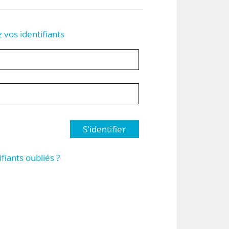
z vos identifiants
S'identifier
ifiants oubliés ?