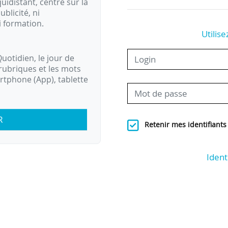
idistant, centré sur la
ublicité, ni
i formation.
Utilise
uotidien, le jour de
rubriques et les mots
artphone (App), tablette
R
Retenir mes identifiants
Ident