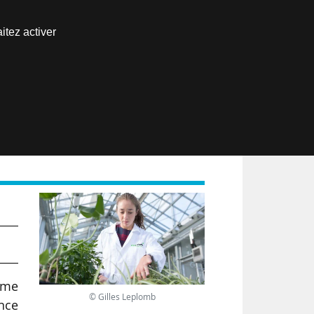
Nous joindre
itez activer
Espace abonné
EN
ome
© Gilles Leplomb
ance