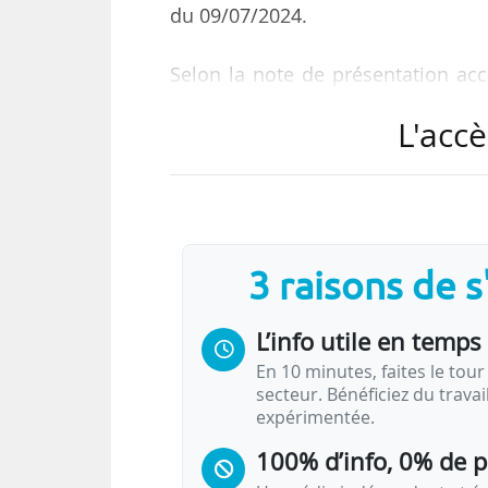
du 09/07/2024.
Selon la note de présentation ac
texte prévoit notamment :
L'accè
• la suppression de la limitatio
l’attractivité et le nombre de lauréa
• l’ouverture de la voie master aux
première année de préparation ;
• l’explicitation du rôle de la c
3 raisons de 
intégration aux annexes listant les
L’info utile en temps 
Est supprimée, « la référence aux 
En 10 minutes, faites le tour 
secteur. Bénéficiez du trava
expérimentée.
100% d’info, 0% de 