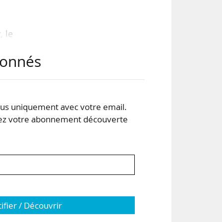
 le
abonnés
ter
s en
s uniquement avec votre email.
 son
 votre abonnement découverte
tifier / Découvrir