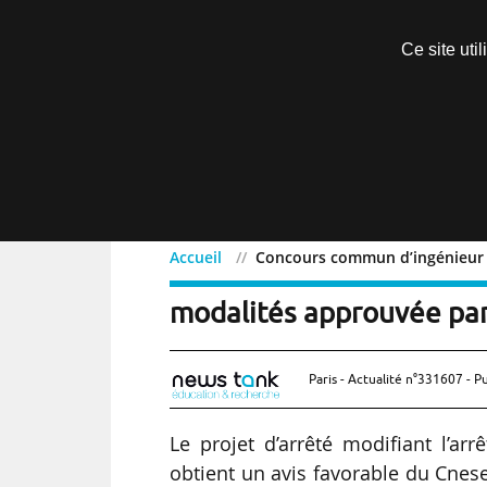
Découvrir sans engagement
Ce site uti
Menu
Accueil
Concours commun d’ingénieur 
Concours commun d’ingé
modalités approuvée par
Paris - Actualité n°331607 - P
Le projet d’arrêté modifiant l’a
obtient un avis favorable du Cnese