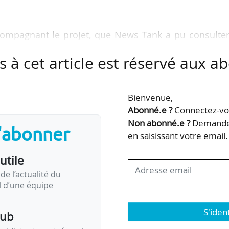
compagnant le projet, que News Tank a pu consulter,
s à cet article est réservé aux 
n à deux présentations à ce concours afin d’augmen
ts ;
 titulaires et non plus limitée aux étudiants inscrit
Bienvenue,
Abonné.e ?
Connectez-vou
ommission VES (validation des études supérieures) et
Non abonné.e ?
Demandez
s'abonner
 diplômes éligibles en fonction des voies.
en saisissant votre email.
utile
notes d’anglais pour l’épreuve de…
de l’actualité du
il d’une équipe
S'iden
pub