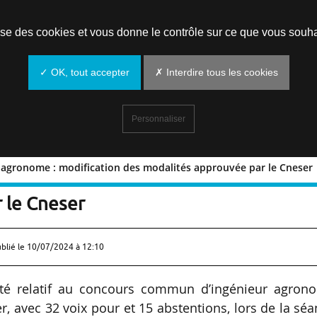
Prendre un rendez-vous
lise des cookies et vous donne le contrôle sur ce que vous souha
✓ OK, tout accepter
✗ Interdire tous les cookies
Personnaliser
agronome : modification des modalités approuvée par le Cneser
nieur agronome : modification des
 le Cneser
ublié le
10/07/2024 à 12:10
rrêté relatif au concours commun d’ingénieur agron
r, avec 32 voix pour et 15 abstentions, lors de la sé