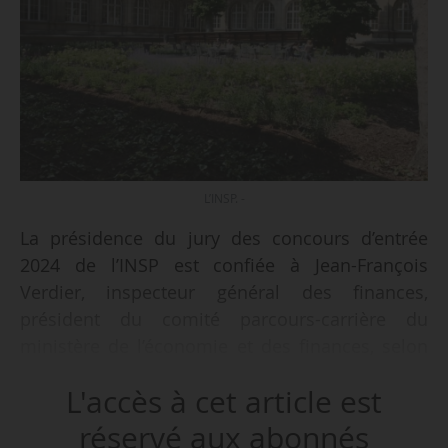
L’INSP. -
La présidence du jury des concours d’entrée
2024 de l’INSP est confiée à Jean-François
Verdier, inspecteur général des finances,
président du comité parcours-carrière du
ministère de l’économie et des finances, selon
quatre arrêtés du Premier ministre publiés au
L'accès à cet article est
Journal officiel du 06/07/2024.
réservé aux abonnés