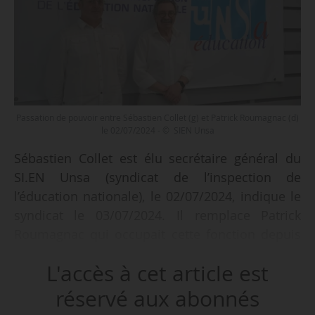
Passation de pouvoir entre Sébastien Collet (g) et Patrick Roumagnac (d)
le 02/07/2024 - © SIEN Unsa
Sébastien Collet est élu secrétaire général du
SI.EN Unsa (syndicat de l’inspection de
l’éducation nationale), le 02/07/2024, indique le
syndicat le 03/07/2024. Il remplace Patrick
Roumagnac qui occupait cette fonction depuis
1999. Celui-ci devient trésorier en
L'accès à cet article est
remplacement de Christian Barthes.
réservé aux abonnés
Le bureau national élu lors du congrès de Lyon