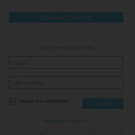
infructueux devant les instances, il a été repris à
son compte par l’Enseeiht mais n’a pas abouti à
ce jour.
S'identifier / Découvrir
Si elle considère…
Utilisez vos identifiants
Retenir mes identifiants
S'identifier
Identifiants oubliés ?